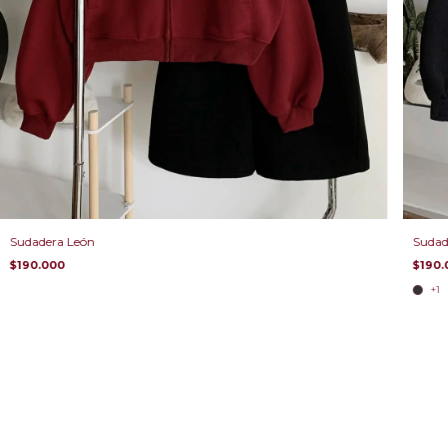
Sudadera León
Sudad
$190.000
$190.
+1