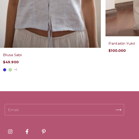
Pantalón Yukil
$100.000
Blusa Sabi
$49.900
+1