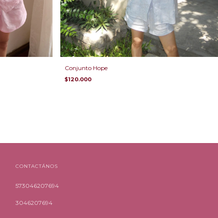
Conjunto Hope
$120.000
CONTACTÁNOS
573046207694
3046207694