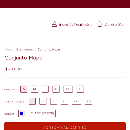
Ingresá
/
Registráte
Carrito
(
0
)
Inicio
.
Brisa serena
.
Conjunto Hope
Conjunto Hope
$120.000
S
M
L
XL
XXL
XS
CAMISA
S
M
L
XL
XXL
XS
TALLA FALDA
CLARO (VERDE)
COLOR