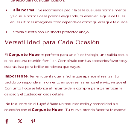
perfecto para cualquier ocasión.
Talla normal
: Se recomienda pedir la talla que usas normalmente
ya que la horma de la prenda es grande, puedes ver la guía de tallas
en las últimas imágenes, todo depende de como quieres que te quede.
La falda cuenta con un shorts protector abajo.
Versatilidad para Cada Ocasión
El
Conjunto Hope
es perfecto para un día de trabajo, una salida casual
o incluso una reunión familiar. Combínalo con tus accesorios favoritos y
estarás lista para brillar donde sea que vayas.
Importante
: Ten en cuenta que la fecha que aparece al realizar tu
pedido corresponde al momento en que realizaremos el envío, ya que el
Conjunto Hope se fabrica al instante de la compra para garantizar la
calidad y el cuidado en cada detalle.
¡No te quedes sin el tuyo! Añade un toque de estilo y comodidad a tu
colección con el
Conjunto Hope
. ¡Tu nueva prenda favorita te espera!