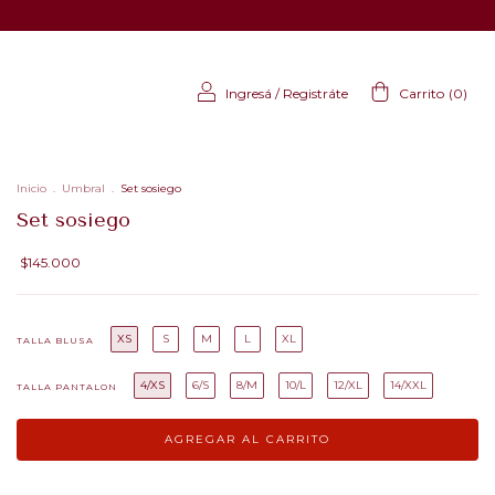
Ingresá
/
Registráte
Carrito
(
0
)
Inicio
.
Umbral
.
Set sosiego
Set sosiego
$145.000
XS
S
M
L
XL
TALLA BLUSA
4/XS
6/S
8/M
10/L
12/XL
14/XXL
TALLA PANTALON