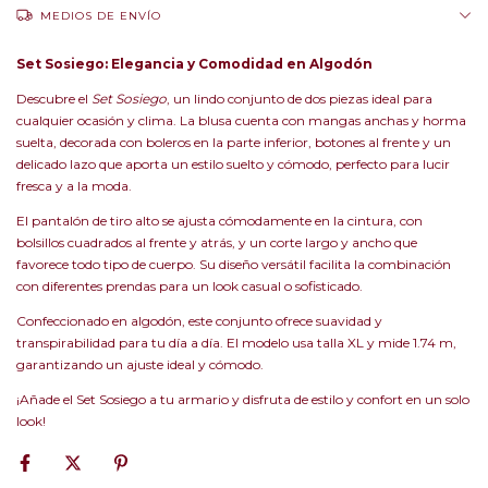
MEDIOS DE ENVÍO
Set Sosiego: Elegancia y Comodidad en Algodón
Descubre el
Set Sosiego
, un lindo conjunto de dos piezas ideal para
cualquier ocasión y clima. La blusa cuenta con mangas anchas y horma
suelta, decorada con boleros en la parte inferior, botones al frente y un
delicado lazo que aporta un estilo suelto y cómodo, perfecto para lucir
fresca y a la moda.
El pantalón de tiro alto se ajusta cómodamente en la cintura, con
bolsillos cuadrados al frente y atrás, y un corte largo y ancho que
favorece todo tipo de cuerpo. Su diseño versátil facilita la combinación
con diferentes prendas para un look casual o sofisticado.
Confeccionado en algodón, este conjunto ofrece suavidad y
transpirabilidad para tu día a día. El modelo usa talla XL y mide 1.74 m,
garantizando un ajuste ideal y cómodo.
¡Añade el Set Sosiego a tu armario y disfruta de estilo y confort en un solo
look!