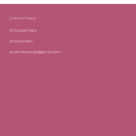
CONTACTÁNOS
573046207694
3046207694
soulmatecoweb@gmail.com